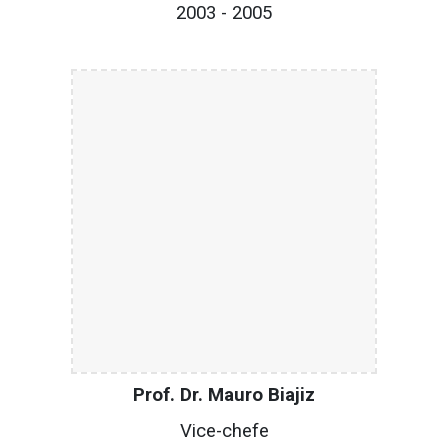
200
3
- 200
5
Prof. Dr. Mauro Biajiz
Vice-c
hefe