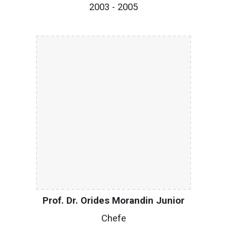
200
3
- 200
5
Prof. Dr. Orides Morandin Junior
C
hefe