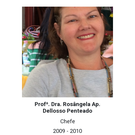
Profª. Dra. Rosângela Ap.
Dellosso Penteado
C
hefe
20
09
- 201
0