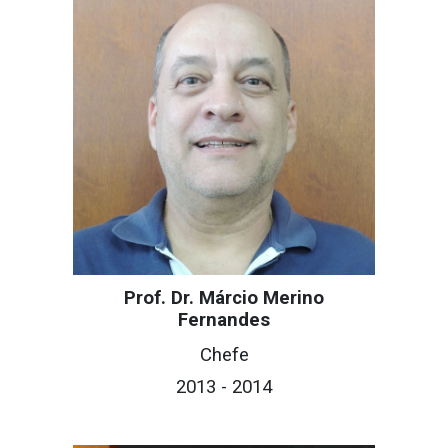
Prof. Dr. Márcio Merino
Fernandes
C
hefe
201
3
- 201
4