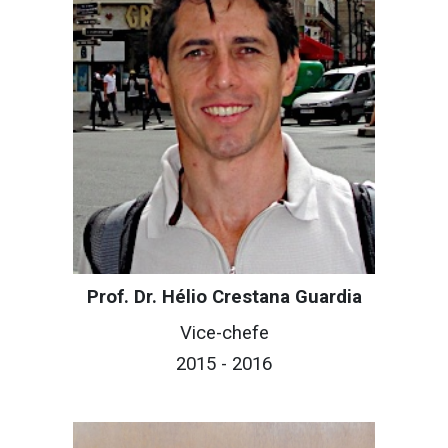
Prof. Dr. Hélio Crestana Guardia
Vice-c
hefe
201
5
- 201
6