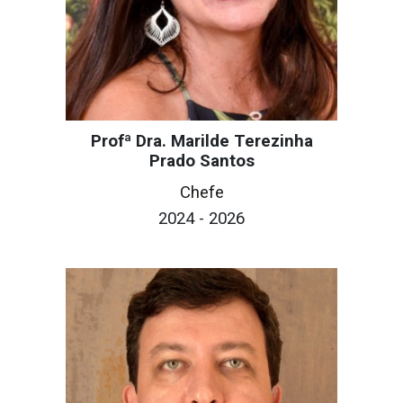
Profª Dra. Marilde Terezinha
Prado Santos
C
hefe
202
4
- 202
6