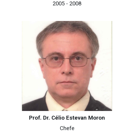
200
5
- 20
08
Prof. Dr. Célio Estevan Moron
Chefe