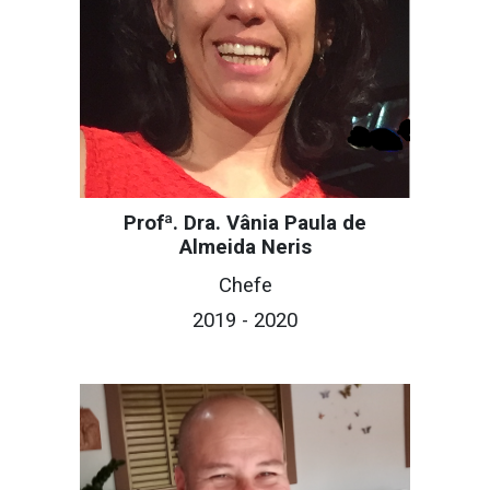
Profª. Dra. Vânia Paula de
Almeida Neris
Chefe
20
19
- 202
0