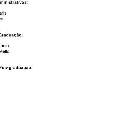
inistrativos:
aris
êa
 Graduação:
encio
 Mello
 Pós-graduação: