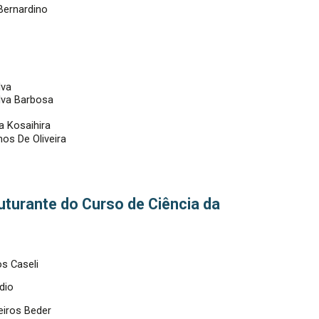
 Bernardino
a
lva
ilva Barbosa
a Kosaihira
os De Oliveira
uturante do Curso de Ciência da
s Caseli
dio
iros Beder