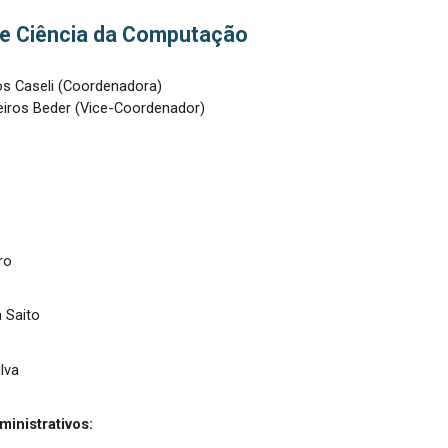
de Ciência da Computação
s Caseli (Coordenadora)
iros Beder (Vice-Coordenador)
ro
i
a Saito
ilva
inistrativos: