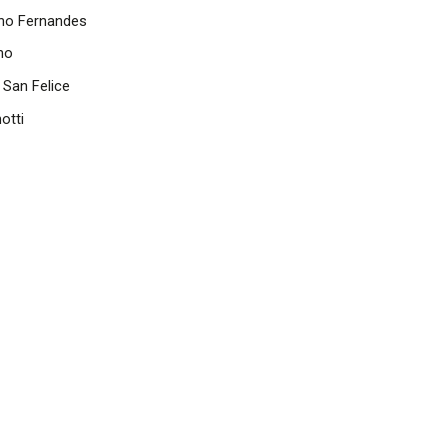
ino Fernandes
no
 San Felice
otti