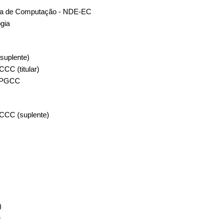
ria de Computação - NDE-EC
ogia
suplente)
CC (titular)
 PPGCC
oCCC (
suplente
)
T)
e