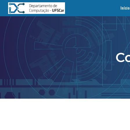
Início
Sk
C