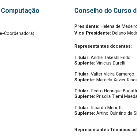
e Computação
Conselho do Curso 
Presidente:
Helena de Medeiro
Vice-Presidente:
Delano Mede
Vice-Coordenadora)
Representantes docentes:
Titular:
André Takeshi Endo
Suplente:
Vinicius Durelli
Titular:
Valter Vieira Camargo
Suplente:
Marcela Xavier Ribei
Titular:
Pedro Henrique Bugatt
Suplente:
Priscila Tiemi Maed
Titular:
Ricardo Menotti
Suplente:
Artino Quintino da S
Representantes Técnicos adm