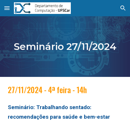
Skip to main content
Skip to navigation
Seminário 2
7
/1
1
/2024
2
7
/1
1
/
20
24 -
4ª feira -
14h
Seminário:
Trabalhando sentado:
recomendações para saúde e bem-estar